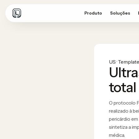
Produto
Soluções
US · Templat
Ultr
tota
O protocolo 
realizado à be
pericárdio em
sintetiza a im
médica.