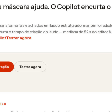
a máscara ajuda. O Copilot encurta o
ransforma fala e achados em laudo estruturado, mantém o radiol
curta o tempo de criação do laudo — mediana de 52 s do editor à 
lot
Testar agora
ração
Testar agora
ELO