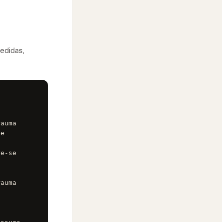
medidas,
auma 
e 
e-se 
auma 