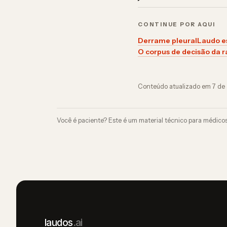
CONTINUE POR AQUI
Derrame pleural
Laudo e
O corpus de decisão da r
Conteúdo atualizado em
7 de
Você é paciente? Este é um material técnico para médico
laudos
.ai