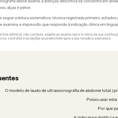
onografia deste exame, a atenção descritiva se concentra em anda
io, alças e pelve.
segue a leitura sistemática: técnica registrada primeiro, achados 
 examina, e impressão que responde à indicação clínica em lingu
tida editorial, não conduta: adapte ao exame real e à rotina da sua instituiçã
viva: você dita e as seções se preenchem para a sua revisão e assinatura.
uentes
O modelo de laudo de ultrassonografia de abdome total (pro
Posso usar esta
Por que pa
A máscara substitui a a