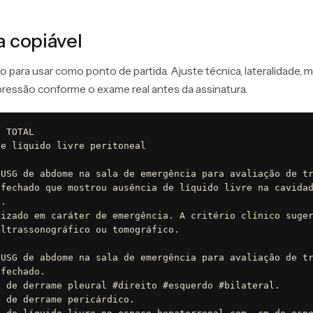
 copiável
 para usar como ponto de partida. Ajuste técnica, lateralidade, 
ressão conforme o exame real antes da assinatura.
 TOTAL

e líquido livre peritoneal

USG de abdome na sala de emergência para avaliação de tr
fechado que mostrou ausência de líquido livre na cavidad
.

izado em caráter de emergência. A critério clínico suger
ltrassonográfico ou tomográfico.

USG de abdome na sala de emergência para avaliação de tr
fechado.

 de derrame pleural #direito #esquerdo #bilateral.

 de derrame pericárdico.
