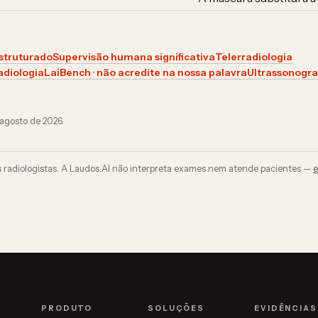
struturado
Supervisão humana significativa
Telerradiologia
adiologia
LaiBench · não acredite na nossa palavra
Ultrassonogra
 agosto de 2026
.
s radiologistas. A Laudos.AI não interpreta exames nem atende pacientes —
e
PRODUTO
SOLUÇÕES
EVIDÊNCIAS