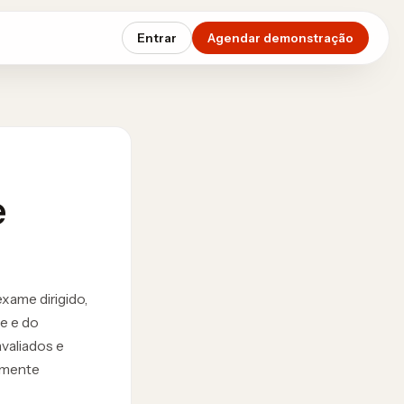
Entrar
Agendar demonstração
e
ame dirigido,
me e do
valiados e
vamente