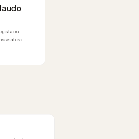
 laudo
ogista no
assinatura.