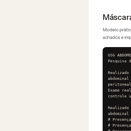
Máscara
Modelo prático
achados e imp
USG ABDOME
Pesquisa d
Realizado 
abdominal 
peritoneal
Exame real
controle u
Realizado 
abdominal 
# Presença
# Presença