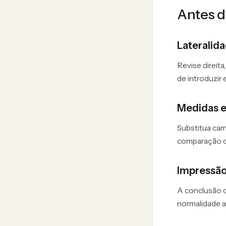
Antes d
Lateralid
Revise direita
de introduzir
Medidas e
Substitua cam
comparação c
Impressã
A conclusão d
normalidade a