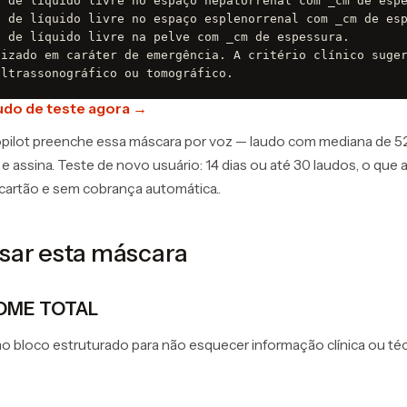
 de líquido livre no espaço hepatorrenal com _cm de espe
 de líquido livre no espaço esplenorrenal com _cm de esp
 de líquido livre na pelve com _cm de espessura.

izado em caráter de emergência. A critério clínico suger
ultrassonográfico ou tomográfico.
udo de teste agora →
ilot preenche essa máscara por voz — laudo com mediana de 52 
 e assina. Teste de novo usuário: 14 dias ou até 30 laudos, o que
 cartão e sem cobrança automática..
ar esta máscara
OME TOTAL
 bloco estruturado para não esquecer informação clínica ou té