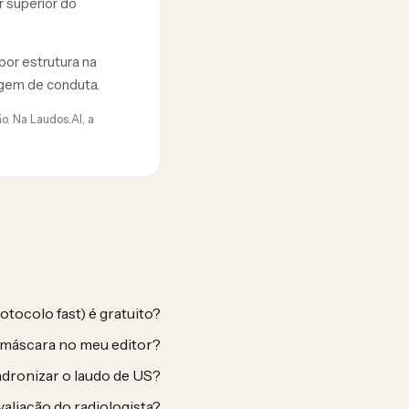
r superior do
por estrutura na
agem de conduta.
o. Na Laudos.AI, a
tocolo fast) é gratuito?
 máscara no meu editor?
dronizar o laudo de US?
valiação do radiologista?