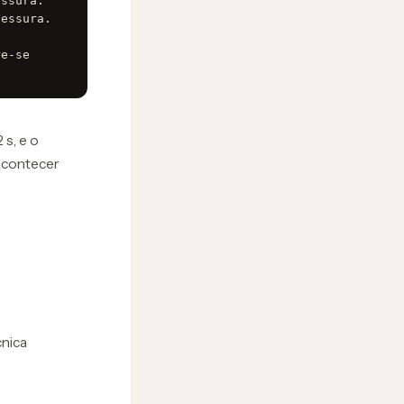
ssura.

essura.

e-se 
s, e o
 acontecer
cnica