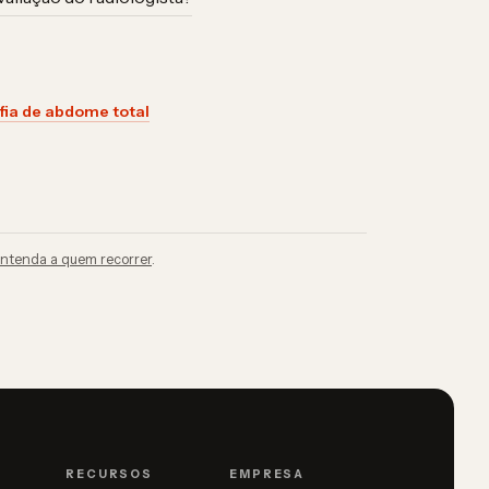
fia de abdome total
ntenda a quem recorrer
.
RECURSOS
EMPRESA