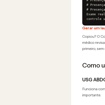
# Presença
# Presença
# Presença
Exame real
controle 
Gerar um la
Copiou? O Cop
médico revisa
primeiro, sem
Como us
USG ABD
Funciona como
importante.