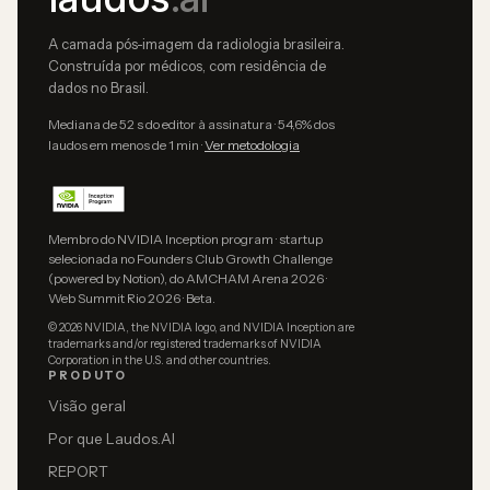
A camada pós-imagem da radiologia brasileira.
Construída por médicos, com residência de
dados no Brasil.
Mediana de 52 s do editor à assinatura · 54,6% dos
laudos em menos de 1 min ·
Ver metodologia
Membro do NVIDIA Inception program · startup
selecionada no Founders Club Growth Challenge
(powered by Notion), do AMCHAM Arena 2026 ·
Web Summit Rio 2026 · Beta.
© 2026 NVIDIA, the NVIDIA logo, and NVIDIA Inception are
trademarks and/or registered trademarks of NVIDIA
Corporation in the U.S. and other countries.
PRODUTO
Visão geral
Por que Laudos.AI
REPORT