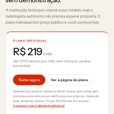
sem demonstração.
A instituição fecha por volume e por módulo, mas o
radiologista autônomo não precisa esperar proposta. O
plano individual tem preço público e você começa hoje.
PLANO INDIVIDUAL
R$ 219
/mês
até 1.000 laudos por mês, sem taxa por usuário
escondida
Testar agora
Ver a página do plano
Teste de novo usuário: 14 dias ou até 30 laudos, sem cartão, sem
cobrança automática e com até 5 máscaras próprias. Depois do
teste, se decidir assinar: Pro por R$ 219/mês. Em dúvida?
Compare com o ditado tradicional
.