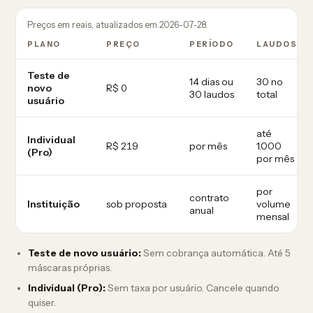
Preços em reais, atualizados em 2026-07-28.
PLANO
PREÇO
PERÍODO
LAUDOS
Teste de
14 dias ou
30 no
novo
R$ 0
30 laudos
total
usuário
até
Individual
R$ 219
por mês
1.000
(Pro)
por mês
por
contrato
Instituição
sob proposta
volume
anual
mensal
Teste de novo usuário:
Sem cobrança automática. Até 5
máscaras próprias.
Individual (Pro):
Sem taxa por usuário. Cancele quando
quiser.