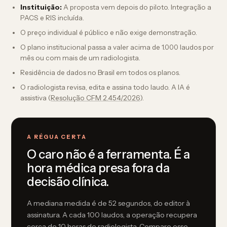
Instituição:
A proposta vem depois do piloto. Integração a
PACS e RIS incluída.
O preço individual é público e não exige demonstração.
O plano institucional passa a valer acima de 1.000 laudos por
mês ou com mais de um radiologista.
Residência de dados no Brasil em todos os planos.
O radiologista revisa, edita e assina todo laudo. A IA é
assistiva (
Resolução CFM 2.454/2026
).
A RÉGUA CERTA
O caro não é a ferramenta. É a
hora médica presa fora da
decisão clínica.
A mediana medida é de 52 segundos, do editor à
assinatura. A cada 100 laudos, a operação recupera
cerca de 10 horas de radiologista. Compare esse