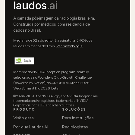
laudos
.ai
A camada pós-imagem da radiologia brasileira.
Construída por médicos, com residência de
dados no Brasil.
Mediana de 52 s do editor à assinatura · 54,6% dos
laudos em menos de 1 min ·
Ver metodologia
Membro do NVIDIA Inception program · startup
selecionada no Founders Club Growth Challenge
(powered by Notion), do AMCHAM Arena 2026 ·
Web Summit Rio 2026 · Beta.
© 2026 NVIDIA, the NVIDIA logo, and NVIDIA Inception are
trademarks and/or registered trademarks of NVIDIA
Corporation in the U.S. and other countries.
PRODUTO
SOLUÇÕES
Visão geral
Para instituições
Por que Laudos.AI
Radiologistas