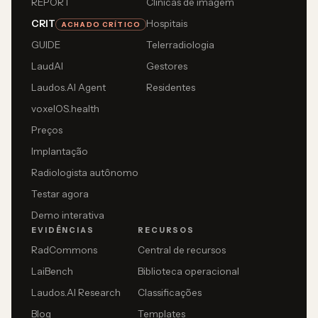
REPORT
Clínicas de imagem
CRIT
Hospitais
ACHADO CRÍTICO
GUIDE
Telerradiologia
LaudAI
Gestores
Laudos.AI Agent
Residentes
voxelOS.health
Preços
Implantação
Radiologista autônomo
Testar agora
Demo interativa
EVIDÊNCIAS
RECURSOS
RadCommons
Central de recursos
LaiBench
Biblioteca operacional
Laudos.AI Research
Classificações
Blog
Templates