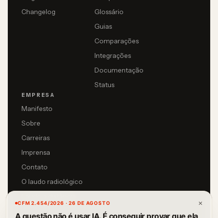
Changelog
Glossário
Guias
Comparações
Integrações
Documentação
Status
EMPRESA
Manifesto
Sobre
Carreiras
Imprensa
Contato
O laudo radiológico
Laudo a distância
×
CFM 2.454/2026 · 26 DE AGOSTO
A questão não é usar IA. É conseguir provar que ela