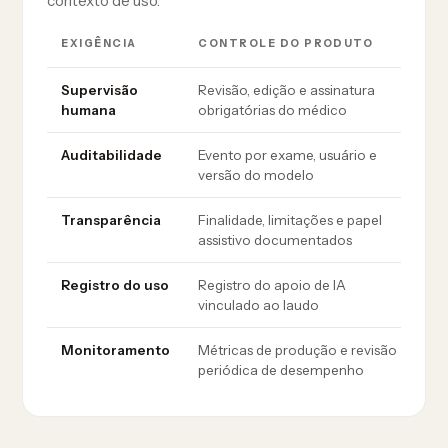
contexto de uso.
E
EXIGÊNCIA
CONTROLE DO PRODUTO
D
Supervisão
Revisão, edição e assinatura
F
humana
obrigatórias do médico
e
Auditabilidade
Evento por exame, usuário e
E
versão do modelo
a
Transparência
Finalidade, limitações e papel
D
assistivo documentados
i
Registro do uso
Registro do apoio de IA
I
vinculado ao laudo
d
Monitoramento
Métricas de produção e revisão
R
periódica de desempenho
p