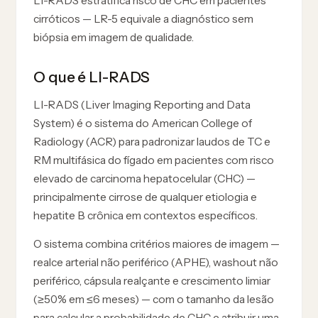
LI-RADS estratifica risco de CHC em pacientes
cirróticos — LR-5 equivale a diagnóstico sem
biópsia em imagem de qualidade.
O que é LI-RADS
LI-RADS (Liver Imaging Reporting and Data
System) é o sistema do American College of
Radiology (ACR) para padronizar laudos de TC e
RM multifásica do fígado em pacientes com risco
elevado de carcinoma hepatocelular (CHC) —
principalmente cirrose de qualquer etiologia e
hepatite B crônica em contextos específicos.
O sistema combina critérios maiores de imagem —
realce arterial não periférico (APHE), washout não
periférico, cápsula realçante e crescimento limiar
(≥50% em ≤6 meses) — com o tamanho da lesão
para calcular a probabilidade de CHC e atribuir uma