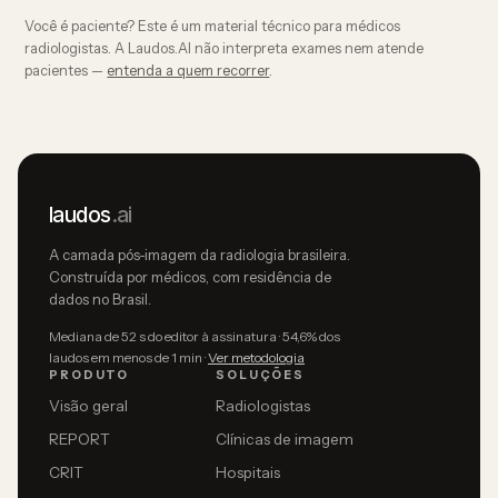
Você é paciente? Este é um material técnico para médicos
radiologistas. A Laudos.AI não interpreta exames nem atende
pacientes —
entenda a quem recorrer
.
laudos
.ai
A camada pós-imagem da radiologia brasileira.
Construída por médicos, com residência de
dados no Brasil.
Mediana de 52 s do editor à assinatura · 54,6% dos
laudos em menos de 1 min ·
Ver metodologia
PRODUTO
SOLUÇÕES
Visão geral
Radiologistas
REPORT
Clínicas de imagem
CRIT
Hospitais