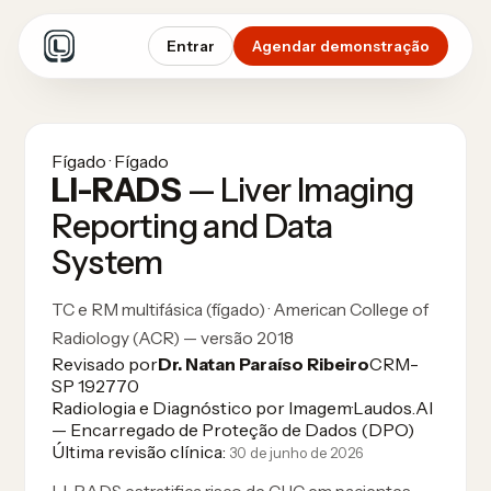
Entrar
Agendar demonstração
Fígado · Fígado
LI-RADS
— Liver Imaging
Reporting and Data
System
TC e RM multifásica (fígado) · American College of
Radiology (ACR) — versão 2018
Revisado por
Dr. Natan Paraíso Ribeiro
CRM-
SP 192770
Radiologia e Diagnóstico por Imagem
·
Laudos.AI
— Encarregado de Proteção de Dados (DPO)
Última revisão clínica:
30 de junho de 2026