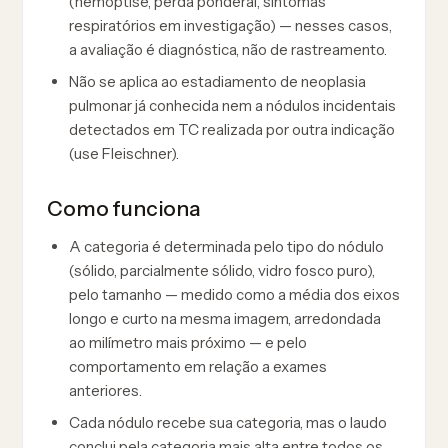
(hemoptise, perda ponderal, sintomas
respiratórios em investigação) — nesses casos,
a avaliação é diagnóstica, não de rastreamento.
Não se aplica ao estadiamento de neoplasia
pulmonar já conhecida nem a nódulos incidentais
detectados em TC realizada por outra indicação
(use Fleischner).
Como funciona
A categoria é determinada pelo tipo do nódulo
(sólido, parcialmente sólido, vidro fosco puro),
pelo tamanho — medido como a média dos eixos
longo e curto na mesma imagem, arredondada
ao milímetro mais próximo — e pelo
comportamento em relação a exames
anteriores.
Cada nódulo recebe sua categoria, mas o laudo
conclui pela categoria mais alta entre todos os