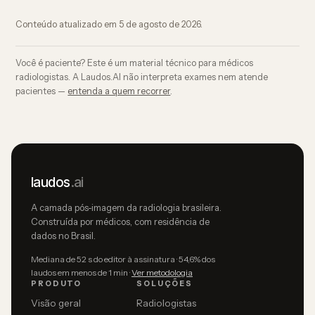
Conteúdo atualizado em
5 de agosto de 2026
.
Você é paciente? Este é um material técnico para médicos
radiologistas. A Laudos.AI não interpreta exames nem atende
pacientes —
entenda a quem recorrer
.
laudos
.ai
A camada pós-imagem da radiologia brasileira.
Construída por médicos, com residência de
dados no Brasil.
Mediana de 52 s do editor à assinatura · 54,6% dos
laudos em menos de 1 min ·
Ver metodologia
PRODUTO
SOLUÇÕES
Visão geral
Radiologistas