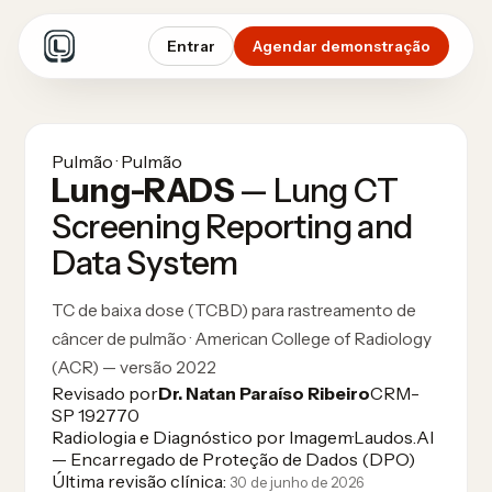
Entrar
Agendar demonstração
Pulmão · Pulmão
Lung-RADS
— Lung CT
Screening Reporting and
Data System
TC de baixa dose (TCBD) para rastreamento de
câncer de pulmão · American College of Radiology
(ACR) — versão 2022
Revisado por
Dr. Natan Paraíso Ribeiro
CRM-
SP 192770
Radiologia e Diagnóstico por Imagem
·
Laudos.AI
— Encarregado de Proteção de Dados (DPO)
Última revisão clínica:
30 de junho de 2026